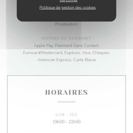
personnel
Bistrot
Politique de gestion des cookies
SERVICES
Privatisation
MOYENS DE PAIEMENT
Apple Pay, Paiement Sans Contact,
Eurocard/Mastercard, Espèces, Visa, Chèques,
American Express, Carte Bleue
HORAIRES
LUN
-
JEU
19h00 - 22h00