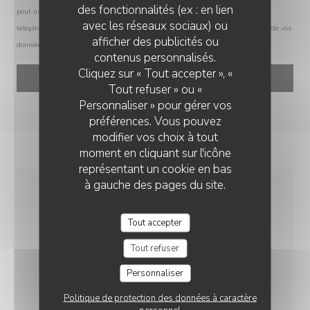
des fonctionnalités (ex : en lien
peut user de son droit à s'inscrire sur la liste d'opposition au démarchage
avec les réseaux sociaux) ou
téléphonique Bloctel :
bloctel.gouv.fr
. Pour plus d'informations sur le traitement de vos
afficher des publicités ou
données, consultez notre
politique de confidentialité
.
LE CHIEN FOU
contenus personnalisés.
Cliquez sur « Tout accepter », «
Tout refuser » ou «
Personnaliser » pour gérer vos
préférences. Vous pouvez
modifier vos choix à tout
moment en cliquant sur l'icône
représentant un cookie en bas
à gauche des pages du site.
INFOS PRATIQUES
Tout accepter
Tout refuser
CUISINE
Traditionnel, Fait maison, Produits frais
Personnaliser
Politique de protection des données à caractère
TYPE DE RESTAURANT