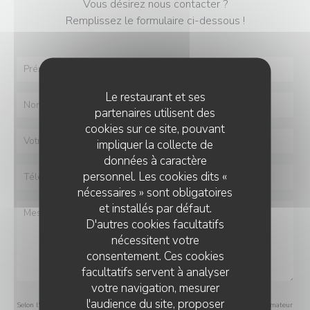
Vous désirez nous contacter ?
Remplissez le formulaire ci-dessous !
Le restaurant et ses
partenaires utilisent des
cookies sur ce site, pouvant
impliquer la collecte de
données à caractère
personnel. Les cookies dits «
nécessaires » sont obligatoires
et installés par défaut.
D'autres cookies facultatifs
nécessitent votre
consentement. Ces cookies
facultatifs servent à analyser
votre navigation, mesurer
l'audience du site, proposer
Selon l'article L.223-2 du code de la consommation, il est rappelé que le consommateur