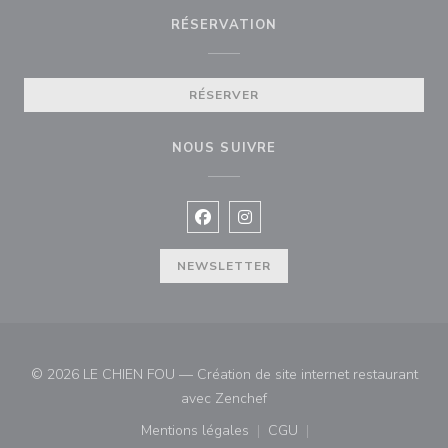
RÉSERVATION
RÉSERVER
NOUS SUIVRE
Facebook ((ouvre une nouvelle fenê
Instagram ((ouvre une nouvell
NEWSLETTER
© 2026 LE CHIEN FOU — Création de site internet restaurant
((ouvre une nouvelle fenêtre)
avec
Zenchef
Mentions légales
CGU
((ouvre une nouvelle fenêtre))
((ouvre une nouvelle fenê