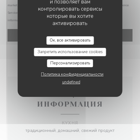
и позволяет вам
marketing communications. UK residents can register with the Telephone Preference
контролировать сервисы
Service at
tpsonline.org.uk
. US residents can register at
donotcall.gov
. For more
которые вы хотите
information about how we process your data, please see our
privacy policy
.
активировать
LE CHIEN FOU
Ок, все активировать
Запретить использование cookies
Персонализировать
Политика конфиденциальности
undefined
ОБЩАЯ
ИНФОРМАЦИЯ
КУХНЯ
традиционный, домашний, свежий продукт