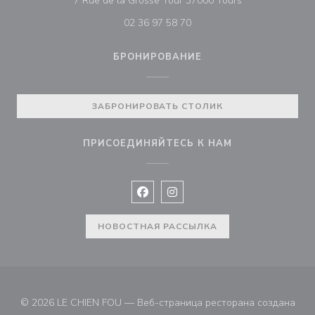
7 Rue de la Grosse Tour 37000 Tours
02 36 97 58 70
БРОНИРОВАНИЕ
ЗАБРОНИРОВАТЬ СТОЛИК
ПРИСОЕДИНЯЙТЕСЬ К НАМ
Facebook ((открывается в новом 
Instagram ((открывается в н
НОВОСТНАЯ РАССЫЛКА
© 2026 LE CHIEN FOU — Веб-страница ресторана создана