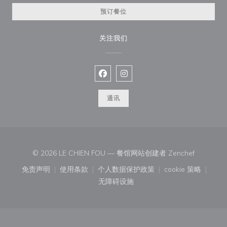
预订餐位
关注我们
Facebook ((在新窗口中打开))
Instagram ((在新窗口中打开))
通讯
((在新窗口
© 2026 LE CHIEN FOU — 餐馆网站创建者
Zenchef
免责声明
使用条款
个人数据保护政策
cookie 策略
((在新窗口中打开))
((在新窗口中打开))
((在新窗口中打开))
((在新窗口中
无障碍设施
((在新窗口中打开))