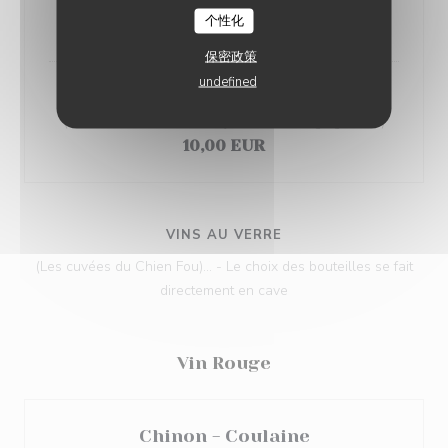
Chartreuse tonic
个性化
12,00 EUR
保密政策
undefined
Labrador
(Rhum ambré, citron vert, jus ananas et gingembre)
10,00 EUR
VINS AU VERRE
(Les cuvées du Chien Fou)... - Le choix des bouteilles se fait
directement en cave
Vin Rouge
Chinon - Coulaine