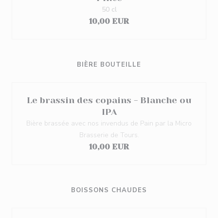
50 cl
10,00 EUR
BIÈRE BOUTEILLE
Le brassin des copains - Blanche ou
IPA
Bière brassée avec nos invendus de Pain par la Micro
Brasserie de Tours.
10,00 EUR
BOISSONS CHAUDES