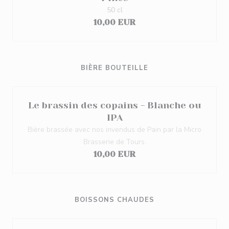
50 cl
10,00 EUR
BIÈRE BOUTEILLE
Le brassin des copains - Blanche ou
IPA
Bière brassée avec nos invendus de Pain par la Micro
Brasserie de Tours.
10,00 EUR
BOISSONS CHAUDES