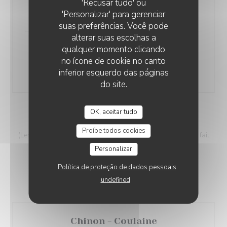
Chartreuse tonic
'Recusar tudo' ou
12,00 EUR
'Personalizar' para gerenciar
suas preferências. Você pode
alterar suas escolhas a
qualquer momento clicando
Labrador
no ícone de cookie no canto
(Rhum ambré, citron vert, jus ananas et gingembre)
inferior esquerdo das páginas
10,00 EUR
do site.
OK, aceitar tudo
VINS AU VERRE
Proíbe todos cookies
(Les cuvées du Chien Fou)... - Le choix des bouteilles se fait
directement en cave
Personalizar
Política de proteção de dados pessoais
undefined
Vin Rouge
Chinon - Coulaine