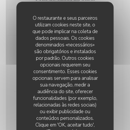
O restaurante e seus parceiros
utilizam cookies neste site, o
COCKTAILS
que pode implicar na coleta de
dados pessoais. Os cookies
denominados «necessários»
Spritz
são obrigatórios e instalados
10,00 EUR
por padrão. Outros cookies
opcionais requerem seu
consentimento. Esses cookies
Moscow Mule
opcionais servem para analisar
10,00 EUR
sua navegação, medir a
audiência do site, oferecer
funcionalidades (por exemplo,
Gin tonic
relacionadas às redes sociais)
10,00 EUR
ou exibir publicidade ou
conteúdos personalizados.
LE CHIEN FOU
Clique em 'OK, aceitar tudo',