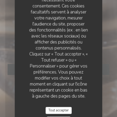
consentement. Ces cookies
facultatifs servent à analyser
votre navigation, mesurer
l'audience du site, proposer
des fonctionnalités (ex : en lien
avec les réseaux sociaux) ou
BISTROT
•
TOURS
afficher des publicités ou
LE CHIEN FOU
contenus personnalisés.
LE CHIEN FOU
Cliquez sur « Tout accepter », «
Tout refuser » ou «
Personnaliser » pour gérer vos
RÉSERVER
préférences. Vous pouvez
modifier vos choix à tout
moment en cliquant sur l'icône
représentant un cookie en bas
à gauche des pages du site.
Tout accepter