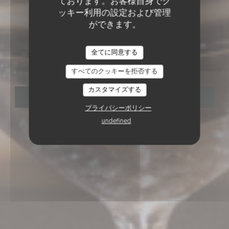
ております。お客様自身でク
ッキー利用の設定および管理
ができます。
パブ
•
TOURS
LE CHIEN FOU
全てに同意する
LE CHIEN FOU
すべてのクッキーを拒否する
カスタマイズする
予約
プライバシーポリシー
undefined