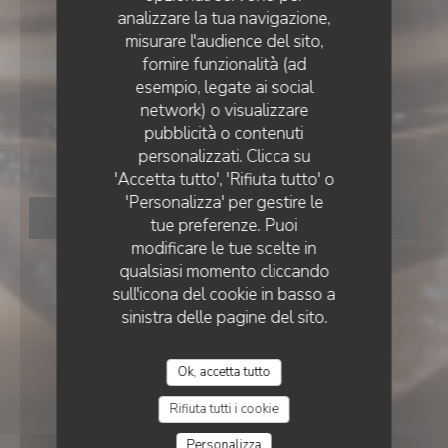
analizzare la tua navigazione,
misurare l'audience del sito,
fornire funzionalità (ad
esempio, legate ai social
PUB
•
TOURS
network) o visualizzare
LE CHIEN FOU
pubblicità o contenuti
LE CHIEN FOU
personalizzati. Clicca su
'Accetta tutto', 'Rifiuta tutto' o
'Personalizza' per gestire le
PRENOTA
tue preferenze. Puoi
modificare le tue scelte in
qualsiasi momento cliccando
sull'icona del cookie in basso a
sinistra delle pagine del sito.
Ok, accetta tutto
Rifiuta tutti i cookie
Personalizza