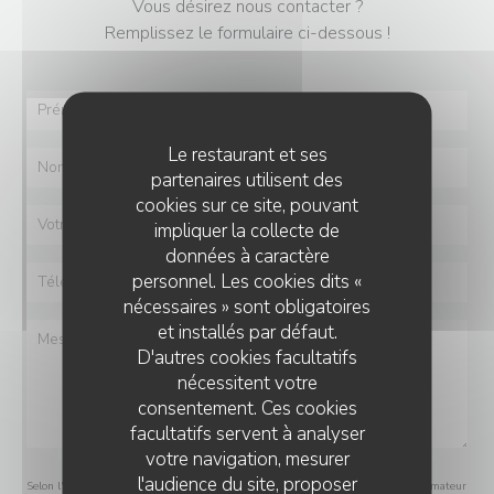
Vous désirez nous contacter ?
Remplissez le formulaire ci-dessous !
Le restaurant et ses
partenaires utilisent des
cookies sur ce site, pouvant
impliquer la collecte de
données à caractère
personnel. Les cookies dits «
nécessaires » sont obligatoires
et installés par défaut.
D'autres cookies facultatifs
nécessitent votre
consentement. Ces cookies
facultatifs servent à analyser
votre navigation, mesurer
l'audience du site, proposer
Selon l'article L.223-2 du code de la consommation, il est rappelé que le consommateur