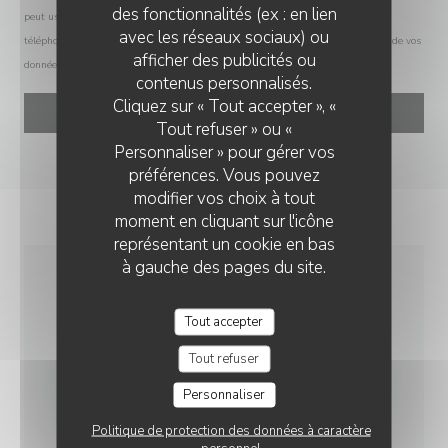
des fonctionnalités (ex : en lien
peut user de son droit à s'inscrire sur la liste d'opposition au démarchage
avec les réseaux sociaux) ou
téléphonique Bloctel :
bloctel.gouv.fr
. Pour plus d'informations sur le traitement de vos
afficher des publicités ou
données, consultez notre
politique de confidentialité
.
LE CHIEN FOU
contenus personnalisés.
Cliquez sur « Tout accepter », «
Tout refuser » ou «
Personnaliser » pour gérer vos
préférences. Vous pouvez
modifier vos choix à tout
moment en cliquant sur l'icône
représentant un cookie en bas
à gauche des pages du site.
INFOS PRATIQUES
Tout accepter
Tout refuser
CUISINE
Traditionnel, Fait maison, Produits frais
Personnaliser
Politique de protection des données à caractère
TYPE DE RESTAURANT