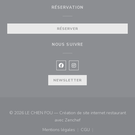
RÉSERVATION
RÉSERVER
NOUS SUIVRE
Facebook ((ouvre une nouvelle fenê
Instagram ((ouvre une nouvell
NEWSLETTER
© 2026 LE CHIEN FOU — Création de site internet restaurant
((ouvre une nouvelle fenêtre)
avec
Zenchef
Mentions légales
CGU
((ouvre une nouvelle fenêtre))
((ouvre une nouvelle fenê