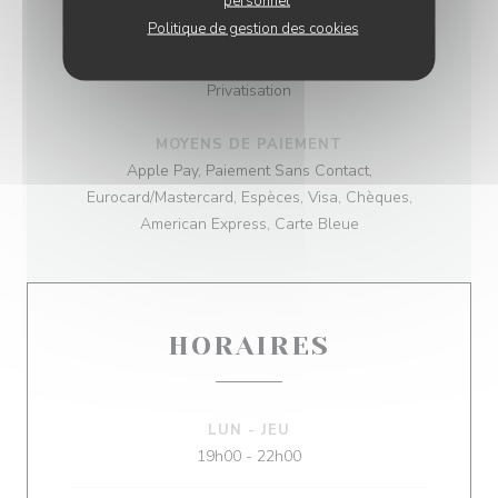
personnel
Bistrot
Politique de gestion des cookies
SERVICES
Privatisation
MOYENS DE PAIEMENT
Apple Pay, Paiement Sans Contact,
Eurocard/Mastercard, Espèces, Visa, Chèques,
American Express, Carte Bleue
HORAIRES
LUN
-
JEU
19h00 - 22h00