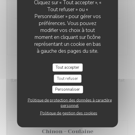
Chartreuse tonic
Cliquez sur « Tout accepter », «
12,00 EUR
Tout refuser » ou «
Personnaliser » pour gérer vos
préférences. Vous pouvez
modifier vos choix à tout
Labrador
moment en cliquant sur l'icône
(Rhum ambré, citron vert, jus ananas et gingembre)
représentant un cookie en bas
10,00 EUR
à gauche des pages du site.
Tout accepter
VINS AU VERRE
Tout refuser
(Les cuvées du Chien Fou)... - Le choix des bouteilles se fait
directement en cave
Personnaliser
Politique de protection des données à caractère
personnel
Vin Rouge
Politique de gestion des cookies
Chinon - Coulaine