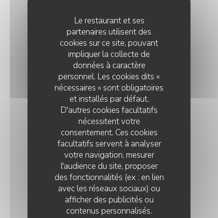
Le restaurant et ses
partenaires utilisent des
cookies sur ce site, pouvant
COCKTAILS
impliquer la collecte de
données à caractère
personnel. Les cookies dits «
Spritz
nécessaires » sont obligatoires
10,00 EUR
et installés par défaut.
D'autres cookies facultatifs
nécessitent votre
Moscow Mule
consentement. Ces cookies
10,00 EUR
facultatifs servent à analyser
votre navigation, mesurer
l'audience du site, proposer
Gin tonic
des fonctionnalités (ex : en lien
10,00 EUR
avec les réseaux sociaux) ou
afficher des publicités ou
LE CHIEN FOU
contenus personnalisés.