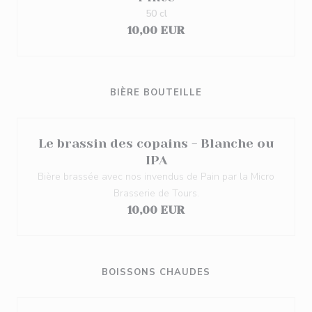
50 cl
10,00 EUR
BIÈRE BOUTEILLE
Le brassin des copains - Blanche ou
IPA
Bière brassée avec nos invendus de Pain par la Micro
Brasserie de Tours.
10,00 EUR
BOISSONS CHAUDES