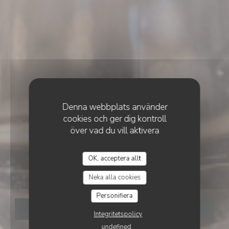
Denna webbplats använder
cookies och ger dig kontroll
över vad du vill aktivera
•
TOURS
OK, acceptera allt
LE CHIEN FOU
LE CHIEN FOU
Neka alla cookies
Personifiera
BOKA ETT BORD
Integritetspolicy
undefined